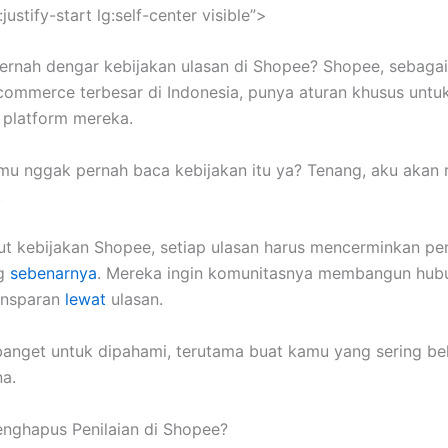
justify-start lg:self-center visible”>
ernah dengar kebijakan ulasan di Shopee? Shopee, sebagai
commerce terbesar di Indonesia, punya aturan khusus untu
 platform mereka.
u nggak pernah baca kebijakan itu ya? Tenang, aku akan
!
ut kebijakan Shopee, setiap ulasan harus mencerminkan p
ng
sebenarnya
. Mereka ingin komunitasnya membangun hub
ransparan
lewat
ulasan.
 banget untuk dipahami, terutama buat kamu yang sering be
na.
nghapus Penilaian di Shopee?