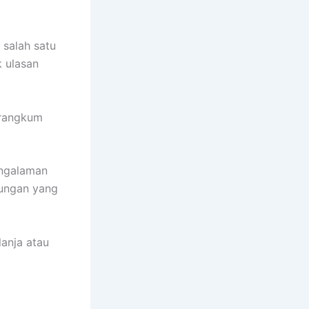
 salah satu
k ulasan
 rangkum
engalaman
ungan yang
lanja atau