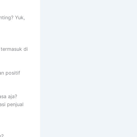
nting? Yuk,
, termasuk di
n positif
asa aja?
si penjual
n?