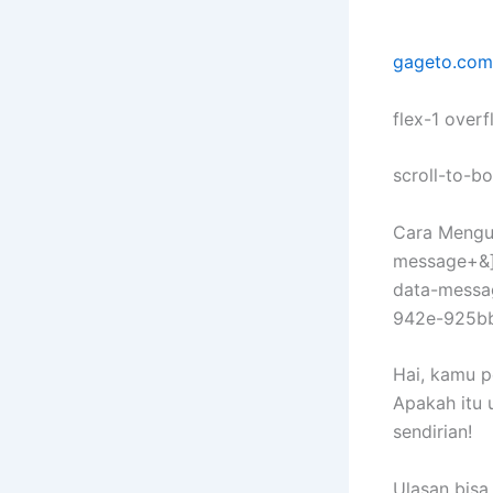
gageto.com
flex-1 over
scroll-to-b
Cara Mengub
message+&]:
data-messa
942e-925b
Hai, kamu p
Apakah itu 
sendirian!
Ulasan bisa