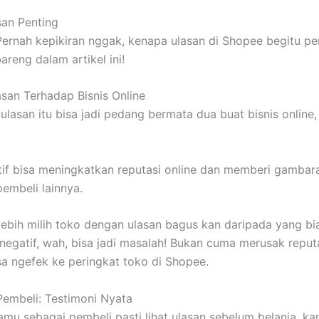
an Penting
Pernah kepikiran nggak, kenapa ulasan di Shopee begitu pe
areng dalam artikel ini!
an Terhadap Bisnis Online
 ulasan itu bisa jadi pedang bermata dua buat bisnis online
tif bisa meningkatkan reputasi online dan memberi gambara
pembeli lainnya.
lebih milih toko dengan ulasan bagus kan daripada yang bi
 negatif, wah, bisa jadi masalah! Bukan cuma merusak reputa
isa ngefek ke peringkat toko di Shopee.
 Pembeli: Testimoni Nyata
amu sebagai pembeli pasti lihat ulasan sebelum belanja, ka