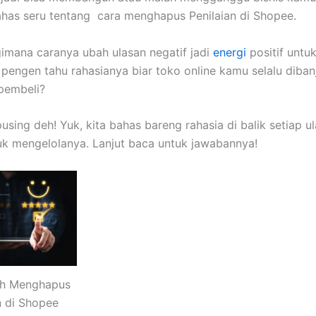
ahas seru tentang cara menghapus Penilaian di Shopee.
imana caranya ubah ulasan negatif jadi
energi
positif untuk
pengen tahu rahasianya biar toko online kamu selalu dibanj
 pembeli?
using deh! Yuk, kita bahas bareng rahasia di balik setiap u
ntuk mengelolanya. Lanjut baca untuk jawabannya!
h Menghapus
n di Shopee