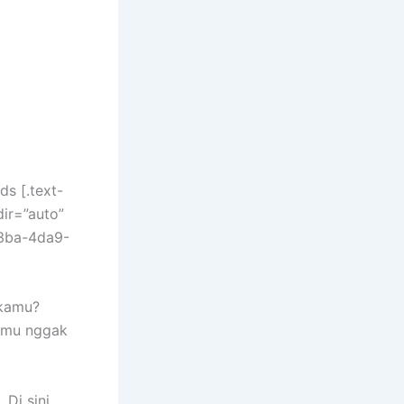
s [.text-
dir=”auto”
33ba-4da9-
 kamu?
kamu nggak
Di sini,