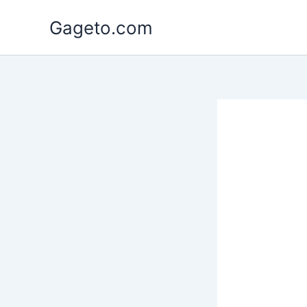
Lewati
Gageto.com
ke
konten