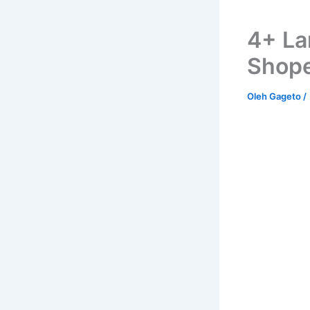
4+ La
Shop
Oleh
Gageto
/