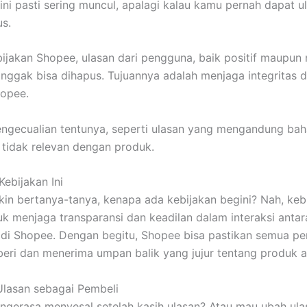
ini pasti sering muncul, apalagi kalau kamu pernah dapat u
s.
ijakan Shopee, ulasan dari pengguna, baik positif maupun n
nggak bisa dihapus. Tujuannya adalah menjaga integritas d
hopee.
engecualian tentunya, seperti ulasan yang mengandung bah
 tidak relevan dengan produk.
Kebijakan Ini
n bertanya-tanya, kenapa ada kebijakan begini? Nah, kebi
uk menjaga transparansi dan keadilan dalam interaksi anta
 di Shopee. Dengan begitu, Shopee bisa pastikan semua p
ri dan menerima umpan balik yang jujur tentang produk 
lasan sebagai Pembeli
 ngerasa menyesal setelah kasih ulasan? Atau mau ubah ula