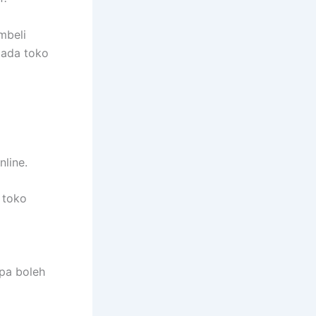
mbeli
pada toko
nline.
 toko
Apa boleh