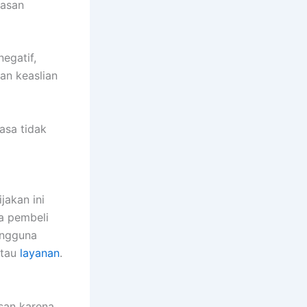
lasan
egatif,
an keaslian
asa tidak
jakan ini
ra pembeli
engguna
atau
layanan
.
san karena