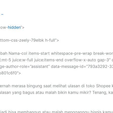
 –
flow-
hidden
“>
ottom–css-zeely-79elbk h-full”>
ah Nama-col items-start whitespace-pre-wrap break-word
mt-5 juice:w-full juice:items-end overflow-x-auto gap-3″ 
ge-author-role=”assistant” data-message-id=”793a3292-
b801c6f0″>
ernah merasa bingung saat melihat ulasan di toko Shopee
ulasan yang bagus atau malah bikin kamu mikir? Tenang, 
 jadi bisa membangun atau malah mengganggu bisnis kamu. 