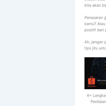
kita akan b
Penasaran g
kamu? Atau 
positif dari
Ah, jangan p
tips jitu u
4+ Langka
Penilaia