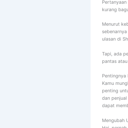
Pertanyaan 
kurang bagu
Menurut keb
sebenarnya 
ulasan di S
Tapi, ada p
pantas atau
Pentingnya 
Kamu mungki
penting unt
dan penjual
dapat membe
Mengubah U
Hei, pernah