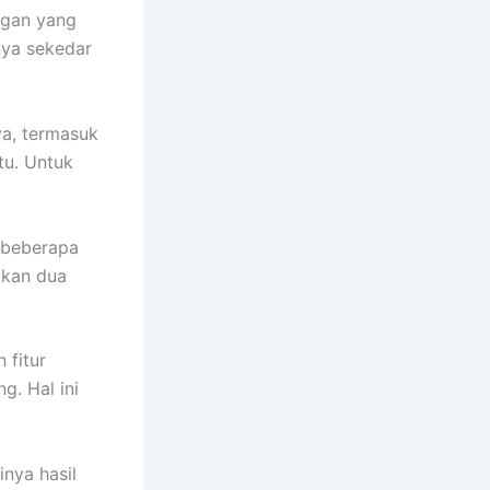
ngan yang
anya sekedar
ya, termasuk
tu. Untuk
 beberapa
gkan dua
 fitur
g. Hal ini
nya hasil