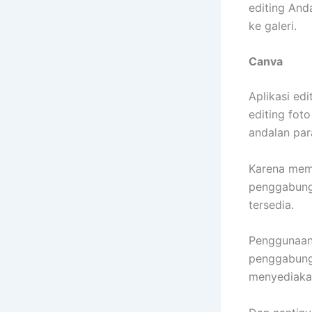
editing And
ke galeri.
Canva
Aplikasi edi
editing fot
andalan par
Karena mema
penggabung
tersedia.
Penggunaan 
penggabunga
menyediakan