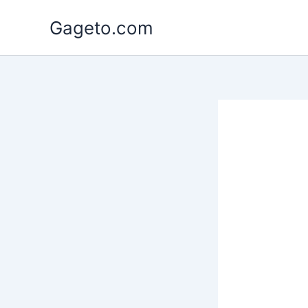
Lewati
Gageto.com
ke
konten