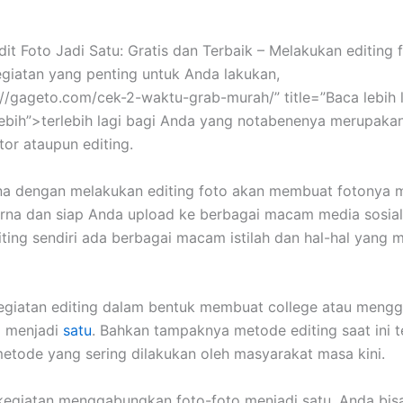
dit Foto Jadi Satu: Gratis dan Terbaik – Melakukan editing 
giatan yang penting untuk Anda lakukan,
://gageto.com/cek-2-waktu-grab-murah/” title=”Baca lebih l
lebih”>terlebih lagi bagi Anda yang notabenenya merupaka
tor ataupun editing.
ena dengan melakukan editing foto akan membuat fotonya m
rna dan siap Anda upload ke berbagai macam media sosial
iting sendiri ada berbagai macam istilah dan hal-hal yang 
egiatan editing dalam bentuk membuat college atau meng
o menjadi
satu
. Bahkan tampaknya metode editing saat ini 
metode yang sering dilakukan oleh masyarakat masa kini.
kegiatan menggabungkan foto-foto menjadi satu, Anda bis