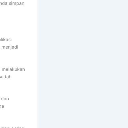
anda simpan
likasi
p menjadi
k melakukan
sudah
 dan
ka