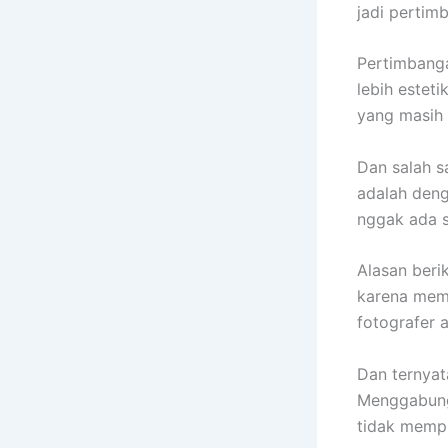
jadi pertim
Pertimbanga
lebih estet
yang masih 
Dan salah s
adalah deng
nggak ada s
Alasan beri
karena mema
fotografer 
Dan ternyat
Menggabung
tidak mempu