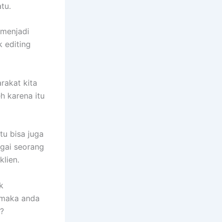
tu.
 menjadi
k editing
rakat kita
h karena itu
u bisa juga
gai seorang
lien.
k
 maka anda
?