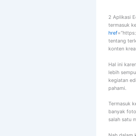
2 Aplikasi E
termasuk ke
href
=”https
tentang ter
konten krea
Hal ini kar
lebih sempu
kegiatan ed
pahami.
Termasuk k
banyak fot
salah satu 
Nah dalam 