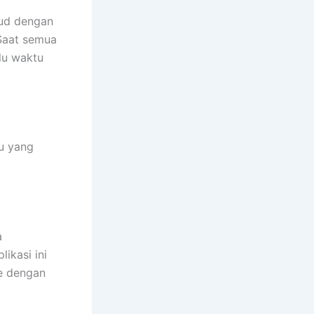
sud dengan
 Saat semua
lu waktu
tu yang
a
ikasi ini
e dengan