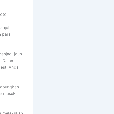
foto
anjut
n para
enjadi jauh
. Dalam
mesti Anda
gabungkan
termasuk
a melakukan