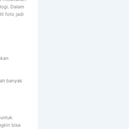
logi. Dalam
t foto jadi
akan
gah banyak
 untuk
gkin bisa