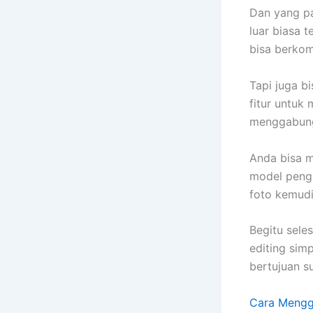
Dan yang pa
luar biasa t
bisa berko
Tapi juga b
fitur untuk
menggabung
Anda bisa m
model peng
foto kemudi
Begitu sele
editing sim
bertujuan s
Cara Mengg