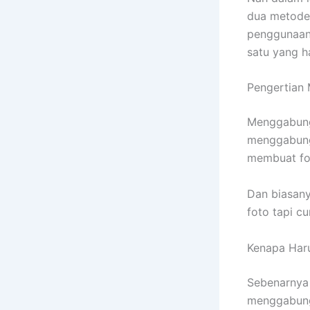
dua metode
penggunaan 
satu yang h
Pengertian
Menggabungk
menggabungk
membuat fot
Dan biasany
foto tapi c
Kenapa Har
Sebenarnya
menggabung