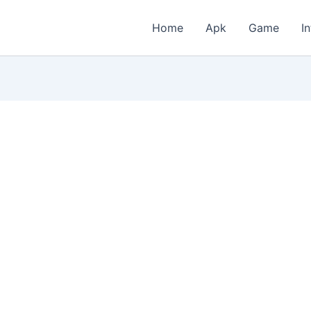
Home
Apk
Game
I