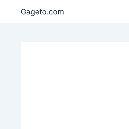
Lewati
Gageto.com
ke
konten