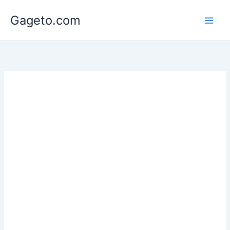
Lewati
Gageto.com
ke
konten