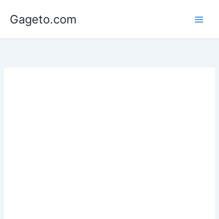
Lewati
Gageto.com
ke
konten