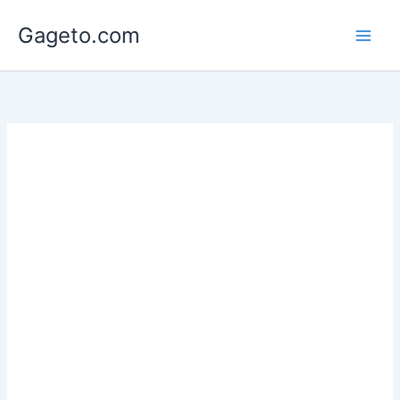
Lewati
Gageto.com
ke
konten