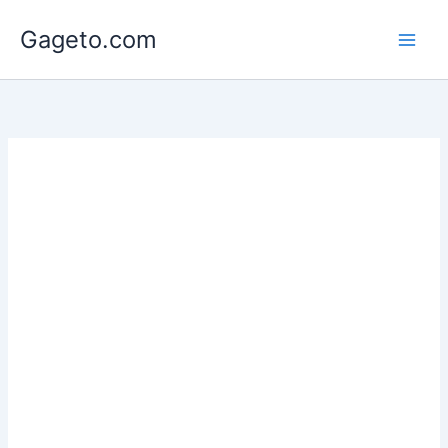
Lewati
Gageto.com
ke
konten