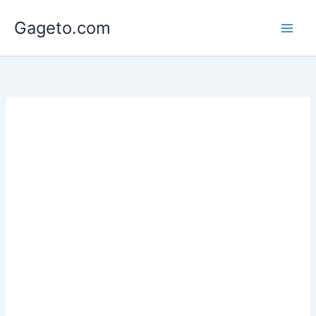
Lewati
Gageto.com
ke
konten