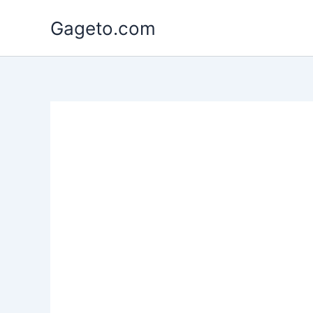
Lewati
Gageto.com
ke
konten