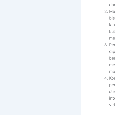
dan
Me
bi
la
ku
me
Pe
di
be
me
me
Kon
pe
st
in
vid