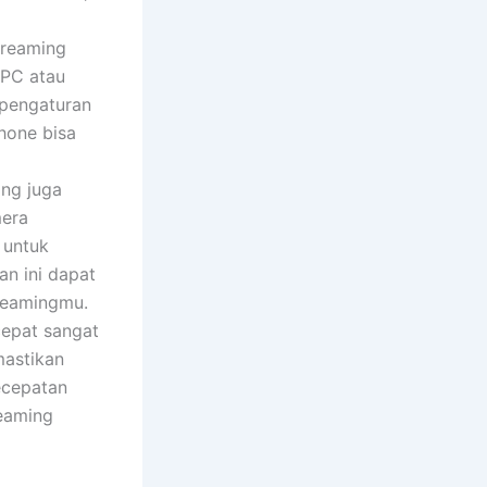
treaming
 PC atau
 pengaturan
hone bisa
ing juga
mera
 untuk
an ini dapat
reamingmu.
cepat sangat
mastikan
ecepatan
reaming