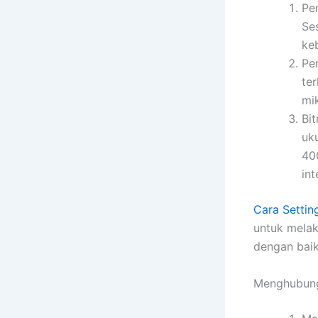
Pen
Ses
ke
Pe
te
mi
Bi
uk
40
in
Cara Setti
untuk mela
dengan baik
Menghubung