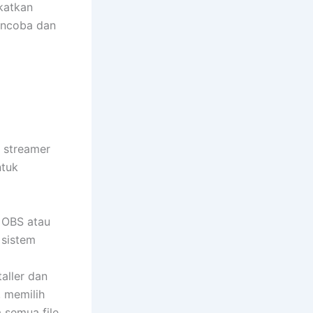
katkan
encoba dan
 streamer
ntuk
 OBS atau
 sistem
taller dan
, memilih
 semua file