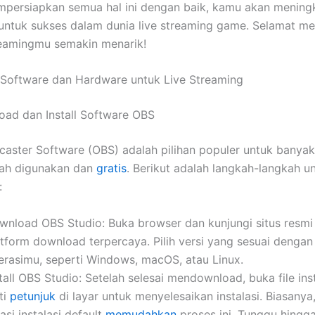
persiapkan semua hal ini dengan baik, kamu akan mening
ntuk sukses dalam dunia live streaming game. Selamat m
eamingmu semakin menarik!
Software dan Hardware untuk Live Streaming
ad dan Install Software OBS
aster Software (OBS) adalah pilihan populer untuk banyak
ah digunakan dan
gratis
. Berikut adalah langkah-langkah u
:
wnload OBS Studio: Buka browser dan kunjungi situs resmi
atform download terpercaya. Pilih versi yang sesuai dengan
erasimu, seperti Windows, macOS, atau Linux.
tall OBS Studio: Setelah selesai mendownload, buka file ins
ti
petunjuk
di layar untuk menyelesaikan instalasi. Biasanya
asi instalasi default
memudahkan
proses ini. Tunggu hingga