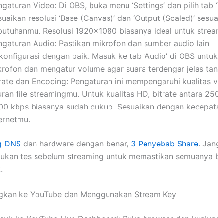
gaturan Video: Di OBS, buka menu ‘Settings’ dan pilih tab ‘
uaikan resolusi ‘Base (Canvas)’ dan ‘Output (Scaled)’ sesua
butuhanmu. Resolusi 1920×1080 biasanya ideal untuk strea
ngaturan Audio: Pastikan mikrofon dan sumber audio lain
rkonfigurasi dengan baik. Masuk ke tab ‘Audio’ di OBS untu
krofon dan mengatur volume agar suara terdengar jelas tanp
trate dan Encoding: Pengaturan ini mempengaruhi kualitas v
uran file streamingmu. Untuk kualitas HD, bitrate antara 25
00 kbps biasanya sudah cukup. Sesuaikan dengan kecepat
ternetmu.
ng DNS
dan hardware dengan benar,
3 Penyebab Share
. Jan
kukan tes sebelum streaming untuk memastikan semuanya b
.
kan ke YouTube dan Menggunakan Stream Key