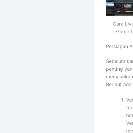
Cara Liv
Game D
Persiapan A
Sebelum kam
penting yan
memastikan
Berikut ada
Ve
ter
no
Ver
me