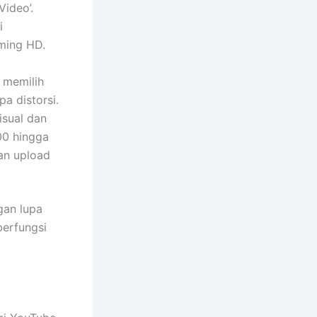
Video’.
i
ming HD.
k memilih
a distorsi.
isual dan
00 hingga
an upload
gan lupa
erfungsi