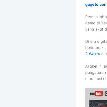
gageto.co
Pernahkah k
game di Yo
yang aktif d
Di era digit
berinterak
2 Waktu
di 
Artikel ini
pengaturan 
moderasi ch