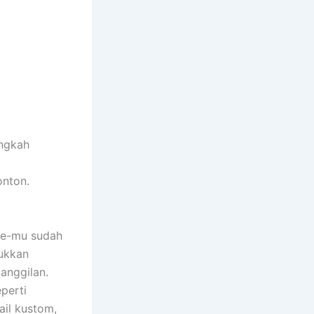
angkah
onton.
be-mu sudah
ukkan
anggilan.
eperti
il kustom,