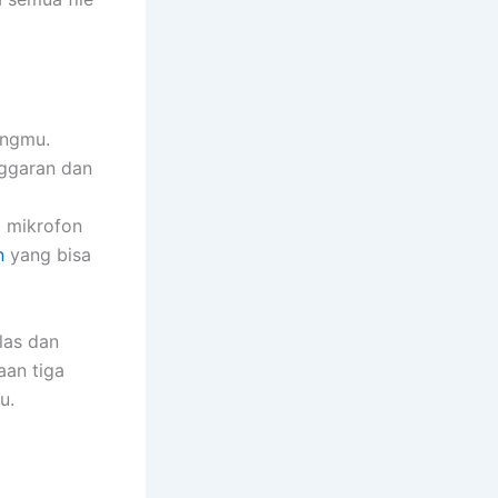
ingmu.
nggaran dan
a mikrofon
n
yang bisa
las dan
aan tiga
u.