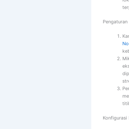
te
Pengaturan 
Ka
No
ke
Mi
ek
di
st
Pe
me
ti
Konfigurasi