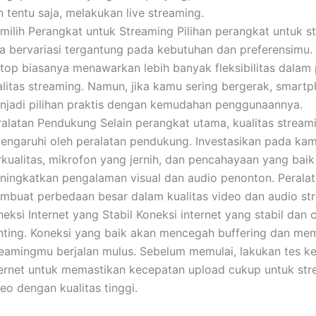
 tentu saja, melakukan live streaming.
milih Perangkat untuk Streaming Pilihan perangkat untuk s
sa bervariasi tergantung pada kebutuhan dan preferensimu.
ptop biasanya menawarkan lebih banyak fleksibilitas dalam
alitas streaming. Namun, jika kamu sering bergerak, smartp
njadi pilihan praktis dengan kemudahan penggunaannya.
ralatan Pendukung Selain perangkat utama, kualitas stream
pengaruhi oleh peralatan pendukung. Investasikan pada ka
rkualitas, mikrofon yang jernih, dan pencahayaan yang baik
ningkatkan pengalaman visual dan audio penonton. Peralat
mbuat perbedaan besar dalam kualitas video dan audio st
eksi Internet yang Stabil Koneksi internet yang stabil dan 
nting. Koneksi yang baik akan mencegah buffering dan me
reamingmu berjalan mulus. Sebelum memulai, lakukan tes k
ternet untuk memastikan kecepatan upload cukup untuk st
eo dengan kualitas tinggi.