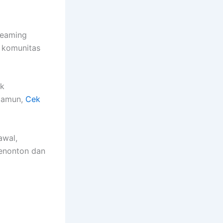
reaming
 komunitas
uk
 Namun,
Cek
awal,
penonton dan