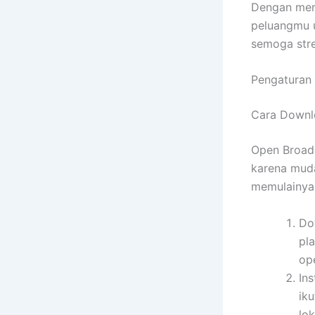
Dengan mem
peluangmu u
semoga str
Pengaturan 
Cara Downlo
Open Broadc
karena mud
memulainya
Do
pl
op
Ins
iku
lok