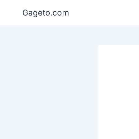
Lewati
Gageto.com
ke
konten