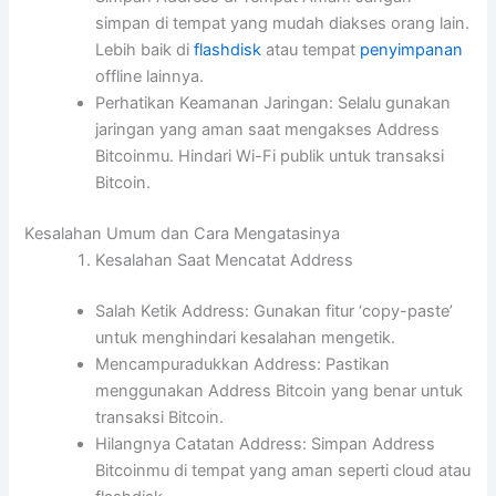
simpan di tempat yang mudah diakses orang lain.
Lebih baik di
flashdisk
atau tempat
penyimpanan
offline lainnya.
Perhatikan Keamanan Jaringan: Selalu gunakan
jaringan yang aman saat mengakses Address
Bitcoinmu. Hindari Wi-Fi publik untuk transaksi
Bitcoin.
Kesalahan Umum dan Cara Mengatasinya
Kesalahan Saat Mencatat Address
Salah Ketik Address: Gunakan fitur ‘copy-paste’
untuk menghindari kesalahan mengetik.
Mencampuradukkan Address: Pastikan
menggunakan Address Bitcoin yang benar untuk
transaksi Bitcoin.
Hilangnya Catatan Address: Simpan Address
Bitcoinmu di tempat yang aman seperti cloud atau