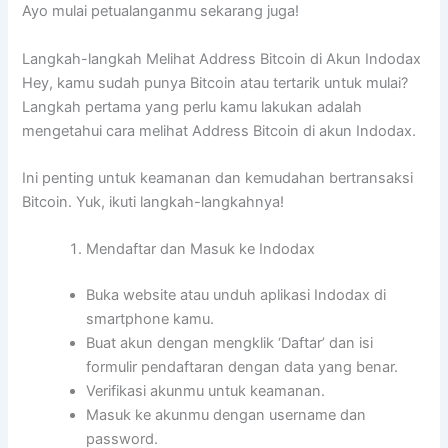
Ayo mulai petualanganmu sekarang juga!
Langkah-langkah Melihat Address Bitcoin di Akun Indodax
Hey, kamu sudah punya Bitcoin atau tertarik untuk mulai?
Langkah pertama yang perlu kamu lakukan adalah
mengetahui cara melihat Address Bitcoin di akun Indodax.
Ini penting untuk keamanan dan kemudahan bertransaksi
Bitcoin. Yuk, ikuti langkah-langkahnya!
Mendaftar dan Masuk ke Indodax
Buka website atau unduh aplikasi Indodax di
smartphone kamu.
Buat akun dengan mengklik ‘Daftar’ dan isi
formulir pendaftaran dengan data yang benar.
Verifikasi akunmu untuk keamanan.
Masuk ke akunmu dengan username dan
password.