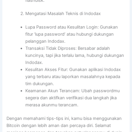
flashdisk.
Mengatasi Masalah Teknis di Indodax
Lupa Password atau Kesulitan Login: Gunakan
fitur ‘lupa password’ atau hubungi dukungan
pelanggan Indodax.
Transaksi Tidak Diproses: Bersabar adalah
kuncinya, tapi jika terlalu lama, hubungi dukungan
Indodax.
Kesulitan Akses Fitur: Gunakan aplikasi Indodax
yang terbaru atau laporkan masalahnya kepada
tim dukungan.
Keamanan Akun Terancam: Ubah passwordmu
segera dan aktifkan verifikasi dua langkah jika
merasa akunmu terancam.
Dengan memahami tips-tips ini, kamu bisa menggunakan
Bitcoin dengan lebih aman dan percaya diri. Selamat