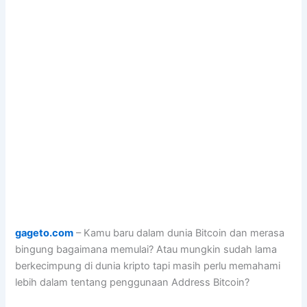
gageto.com
– Kamu baru dalam dunia Bitcoin dan merasa
bingung bagaimana memulai? Atau mungkin sudah lama
berkecimpung di dunia kripto tapi masih perlu memahami
lebih dalam tentang penggunaan Address Bitcoin?