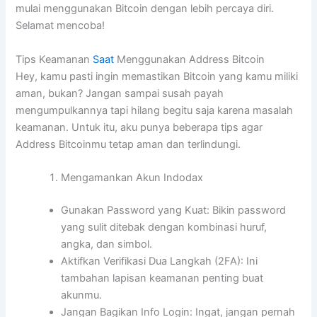
mulai menggunakan Bitcoin dengan lebih percaya diri.
Selamat mencoba!
Tips Keamanan
Saat
Menggunakan Address Bitcoin
Hey, kamu pasti ingin memastikan Bitcoin yang kamu miliki
aman, bukan? Jangan sampai susah payah
mengumpulkannya tapi hilang begitu saja karena masalah
keamanan. Untuk itu, aku punya beberapa tips agar
Address Bitcoinmu tetap aman dan terlindungi.
Mengamankan Akun Indodax
Gunakan Password yang Kuat: Bikin password
yang sulit ditebak dengan kombinasi huruf,
angka, dan simbol.
Aktifkan Verifikasi Dua Langkah (2FA): Ini
tambahan lapisan keamanan penting buat
akunmu.
Jangan Bagikan Info Login: Ingat, jangan pernah