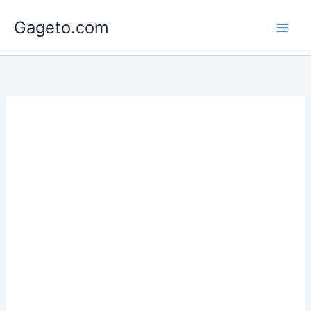
Lewati
Gageto.com
ke
konten