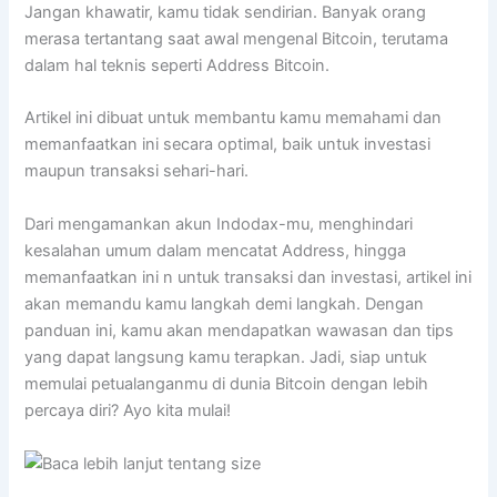
Jangan khawatir, kamu tidak sendirian. Banyak orang
merasa tertantang saat awal mengenal Bitcoin, terutama
dalam hal teknis seperti Address Bitcoin.
Artikel ini dibuat untuk membantu kamu memahami dan
memanfaatkan ini secara optimal, baik untuk investasi
maupun transaksi sehari-hari.
Dari mengamankan akun Indodax-mu, menghindari
kesalahan umum dalam mencatat Address, hingga
memanfaatkan ini n untuk transaksi dan investasi, artikel ini
akan memandu kamu langkah demi langkah. Dengan
panduan ini, kamu akan mendapatkan wawasan dan tips
yang dapat langsung kamu terapkan. Jadi, siap untuk
memulai petualanganmu di dunia Bitcoin dengan lebih
percaya diri? Ayo kita mulai!