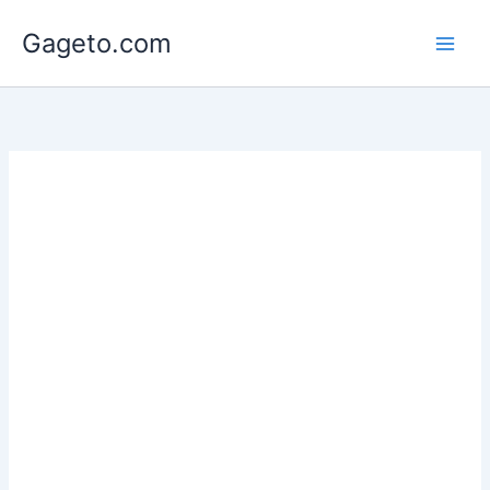
Lewati
Gageto.com
ke
konten