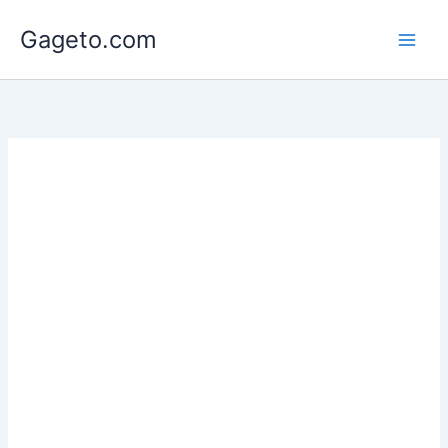
Lewati
Gageto.com
ke
konten