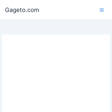
Lewati
Gageto.com
ke
konten