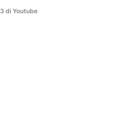
3 di Youtube