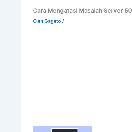
Cara Mengatasi Masalah Server 50
Oleh
Gageto
/