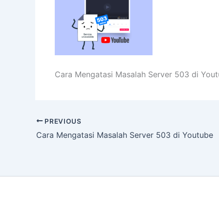
Cara Mengatasi Masalah Server 503 di You
PREVIOUS
Cara Mengatasi Masalah Server 503 di Youtube