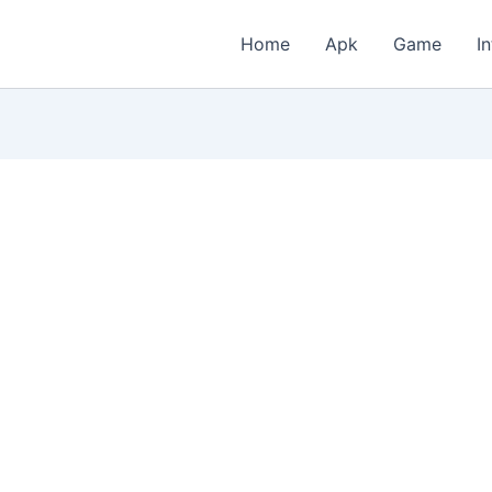
Home
Apk
Game
I