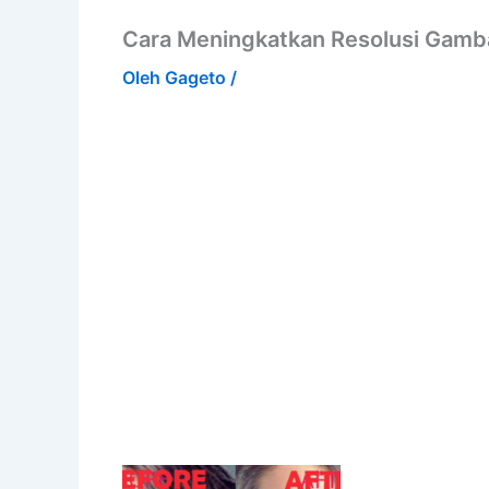
Cara Meningkatkan Resolusi Gamb
Oleh
Gageto
/