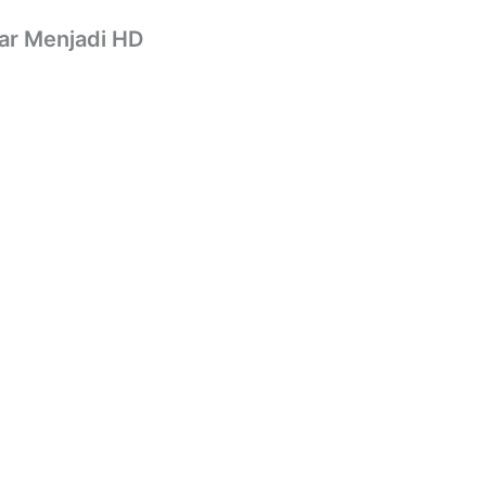
ar Menjadi HD