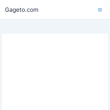
Lewati
Gageto.com
ke
konten