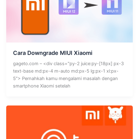
Cara Downgrade MIUI Xiaomi
gageto.com – <div class="py-2 juice:py-[18px] px-3
text-base md:px-4 m-auto md:px-5 lg:px-1 xl:px-
5″> Pernahkah kamu mengalami masalah dengan
smartphone Xiaomi setelah