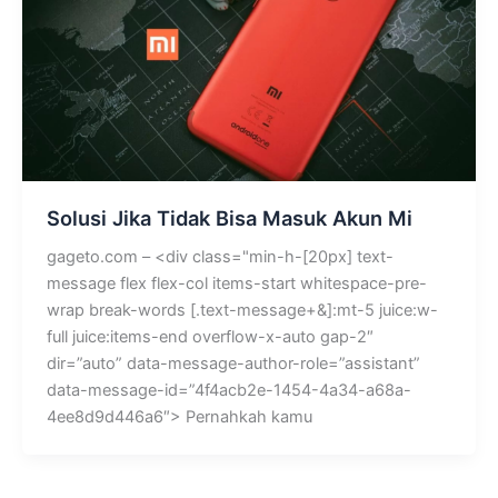
Solusi Jika Tidak Bisa Masuk Akun Mi
gageto.com – <div class="min-h-[20px] text-
message flex flex-col items-start whitespace-pre-
wrap break-words [.text-message+&]:mt-5 juice:w-
full juice:items-end overflow-x-auto gap-2″
dir=”auto” data-message-author-role=”assistant”
data-message-id=”4f4acb2e-1454-4a34-a68a-
4ee8d9d446a6″> Pernahkah kamu