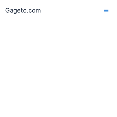
Lewati
Gageto.com
ke
konten