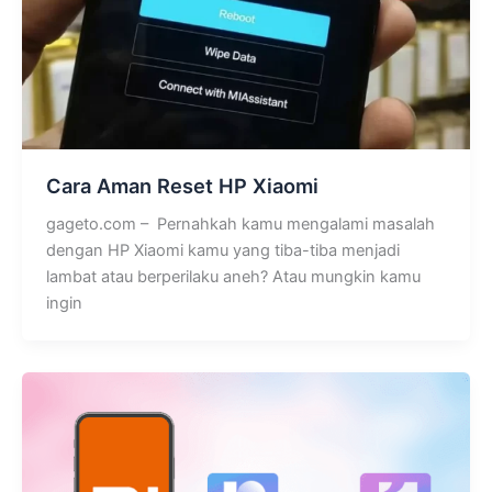
Cara Aman Reset HP Xiaomi
gageto.com – Pernahkah kamu mengalami masalah
dengan HP Xiaomi kamu yang tiba-tiba menjadi
lambat atau berperilaku aneh? Atau mungkin kamu
ingin