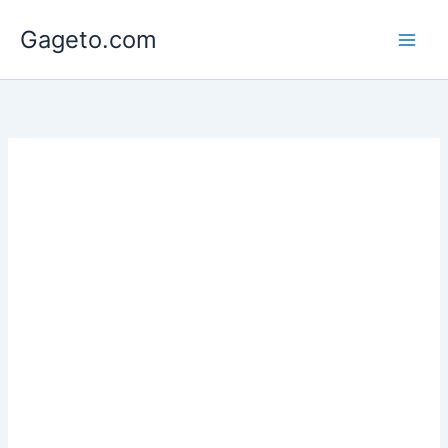
Lewati
Gageto.com
ke
konten