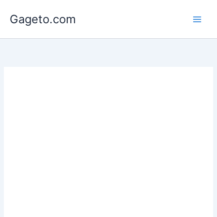
Lewati
Gageto.com
ke
konten