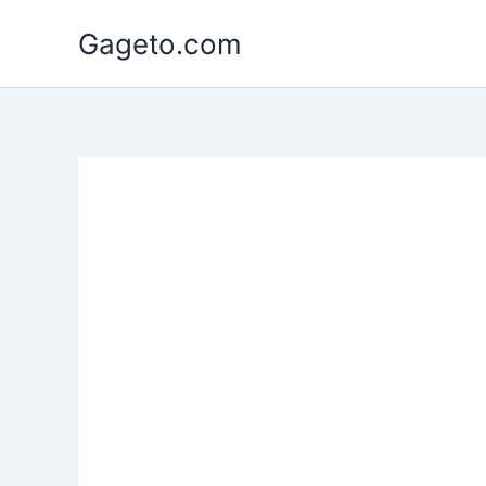
Lewati
Gageto.com
ke
konten