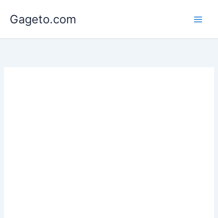
Lewati
Gageto.com
ke
konten