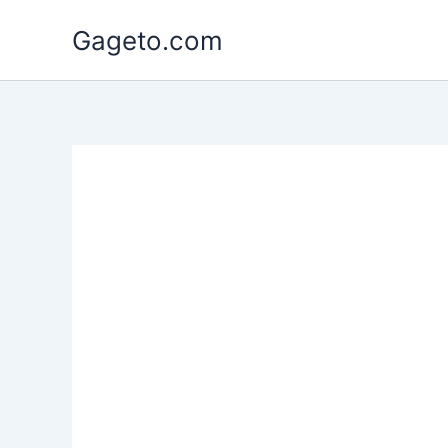
Lewati
Gageto.com
ke
konten