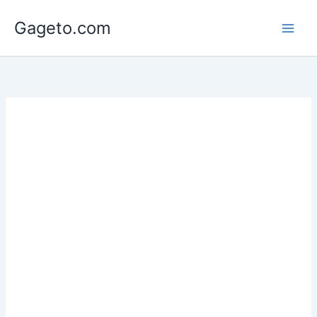
Lewati
Gageto.com
ke
konten