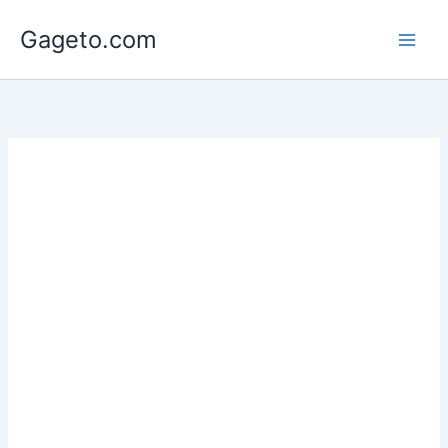
Lewati
Gageto.com
ke
konten