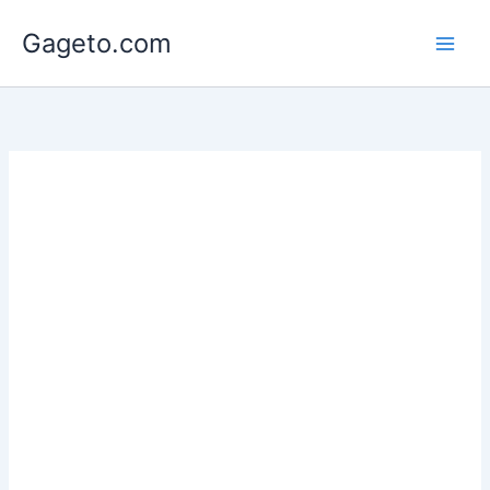
Lewati
Gageto.com
ke
konten