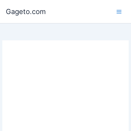
Lewati
Gageto.com
ke
konten