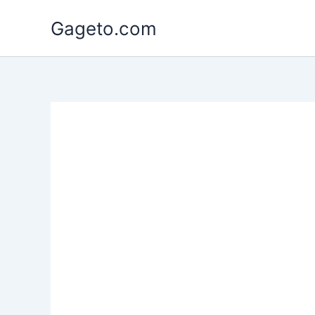
Lewati
Gageto.com
ke
konten