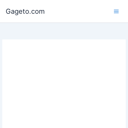
Lewati
Gageto.com
ke
konten