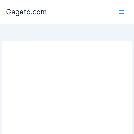
Lewati
Gageto.com
ke
konten