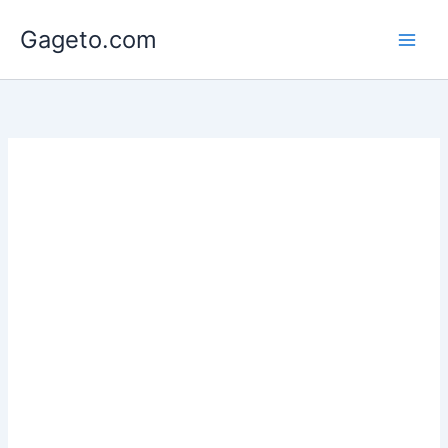
Lewati
Gageto.com
ke
konten