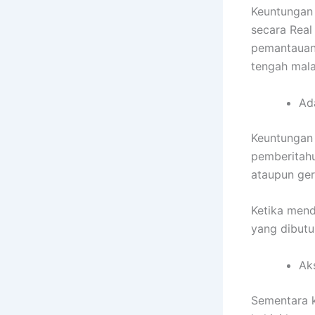
Keuntungan
secara Real
pemantauan 
tengah mal
Ada
Keuntungan 
pemberitahu
ataupun ge
Ketika mend
yang dibutu
Ak
Sementara k