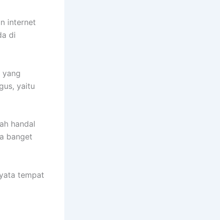
n internet
a di
t yang
us, yaitu
ah handal
sa banget
nyata tempat