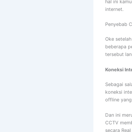
hal ini ka
internet.
Penyebab C
Oke setela
beberapa pe
tersebut la
Koneksi Int
Sebagai sa
koneksi int
offline yan
Dan ini mer
CCTV membu
secara Real