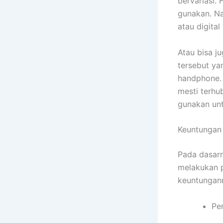
bervariasi.
gunakan. N
atau digital
Atau bisa j
tersebut y
handphone.
mesti terhu
gunakan un
Keuntungan
Pada dasar
melakukan 
keuntungan
Pe