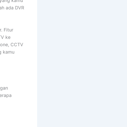
V yang kamu
ah ada DVR
 Fitur
TV ke
hone, CCTV
ng kamu
ngan
erapa