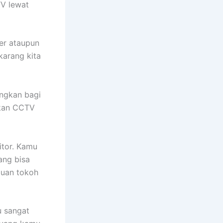
V lewat
er ataupun
karang kita
ngkan bagi
kan CCTV
itor. Kamu
ang bisa
uan tokoh
u sangat