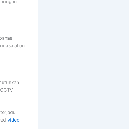
aringan
mbahas
ermasalahan
butuhkan
s CCTV
erjadi.
feed
video