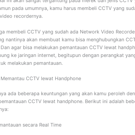
 Hal ini akan sangat tergantung pada merek dan jenis CCT
amun pada umumnya, kamu harus membeli CCTV yang sud
 video recordernya.
uga membeli CCTV yang sudah ada Network Video Recorder.
ang nantinya akan membuat kamu bisa menghubungkan CC
 Dan agar bisa melakukan pemantauan CCTV lewat handp
bung ke jaringan internet, begitupun dengan perangkat ya
tuk melakukan pemantauan.
 Memantau CCTV lewat Handphone
nya ada beberapa keuntungan yang akan kamu peroleh de
pemantauan CCTV lewat handphone. Berikut ini adalah beb
nya:
mantauan secara Real Time