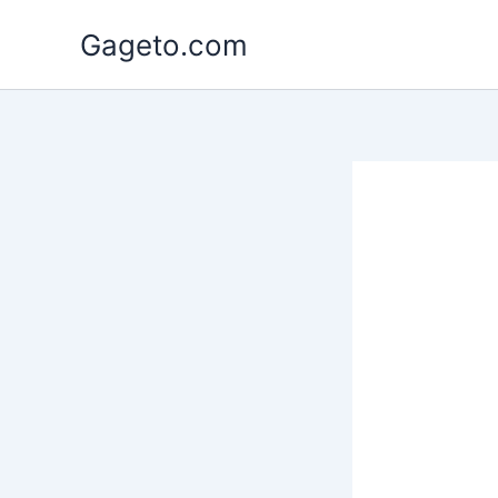
Lewati
Gageto.com
ke
konten