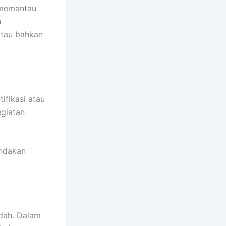
 memantau
n
atau bahkan
ifikasi atau
egiatan
indakan
dah. Dalam