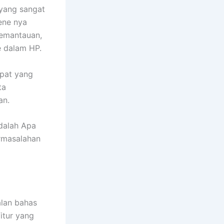
yang sangat
ene nya
Pemantauan,
 dalam HP.
mpat yang
ta
an.
adalah Apa
rmasalahan
lan bahas
itur yang