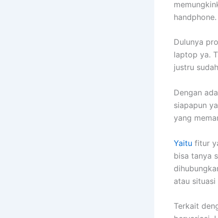
memungkink
handphone.
Dulunya pr
laptop ya. 
justru suda
Dengan ada
siapapun y
yang memang
Yaitu
fitur 
bisa tanya 
dihubungka
atau situas
Terkait de