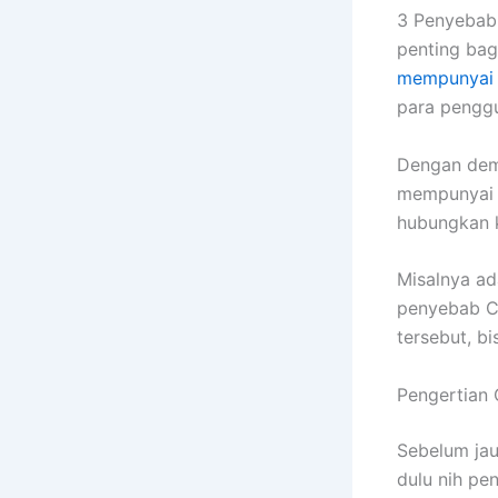
3 Penyebab
penting bag
mempunyai
para pengg
Dengan demi
mempunyai 
hubungkan k
Misalnya ad
penyebab C
tersebut, bi
Pengertian
Sebelum ja
dulu nih pe