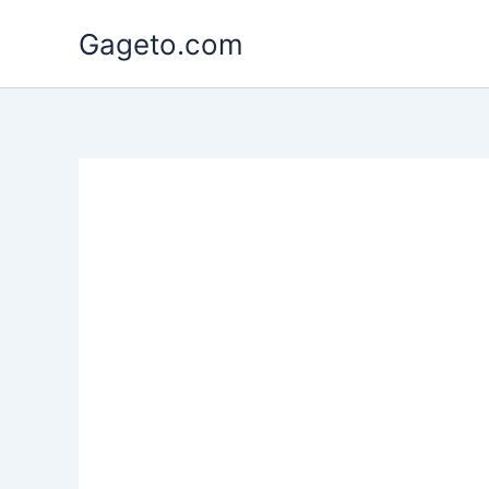
Lewati
Gageto.com
ke
konten