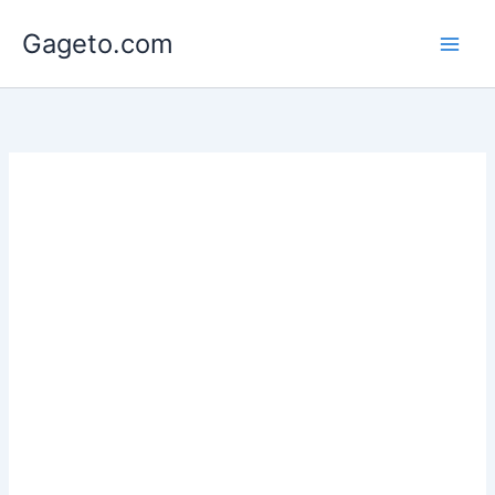
Lewati
Gageto.com
ke
konten