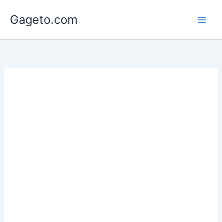
Lewati
Gageto.com
ke
konten