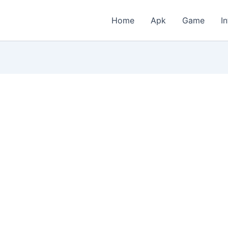
Home
Apk
Game
I