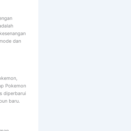
Dengan
adalah
 kesenangan
 mode dan
okemon,
kap Pokemon
s diperbarui
pun baru.
aman