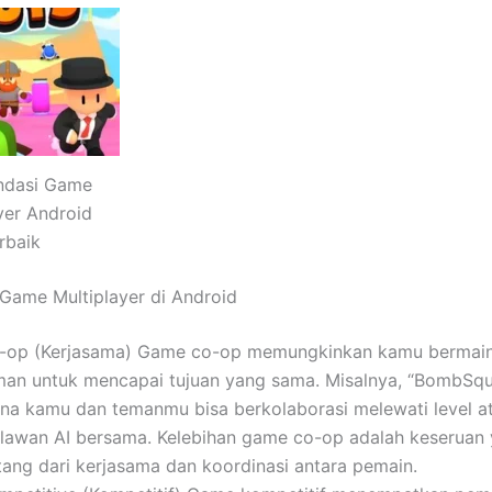
dasi Game
yer Android
rbaik
 Game Multiplayer di Android
-op (Kerjasama) Game co-op memungkinkan kamu bermai
man untuk mencapai tujuan yang sama. Misalnya, “BombSqu
na kamu dan temanmu bisa berkolaborasi melewati level a
lawan AI bersama. Kelebihan game co-op adalah keseruan
tang dari kerjasama dan koordinasi antara pemain.