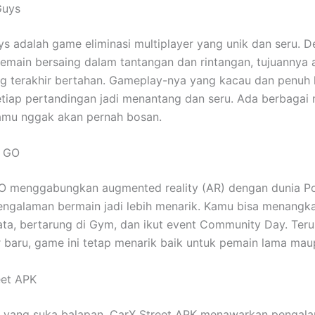
Guys
s adalah game eliminasi multiplayer yang unik dan seru. 
emain bersaing dalam tantangan dan rintangan, tujuannya 
g terakhir bertahan. Gameplay-nya yang kacau dan penuh
iap pertandingan jadi menantang dan seru. Ada berbagai
kamu nggak akan pernah bosan.
n GO
 menggabungkan augmented reality (AR) dengan dunia P
ngalaman bermain jadi lebih menarik. Kamu bisa menang
yata, bertarung di Gym, dan ikut event Community Day. Teru
r baru, game ini tetap menarik baik untuk pemain lama mau
eet APK
 yang suka balapan, CarX Street APK menawarkan pengal