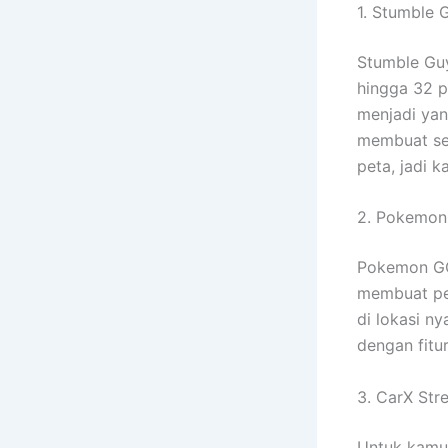
1. Stumble 
Stumble Guy
hingga 32 p
menjadi yan
membuat set
peta, jadi 
2. Pokemo
Pokemon GO
membuat pe
di lokasi n
dengan fitu
3. CarX Str
Untuk kamu