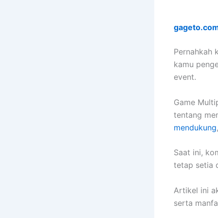
gageto.co
Pernahkah k
kamu pengen
event.
Game Multip
tentang me
mendukung
Saat ini, ko
tetap setia
Artikel ini
serta manf