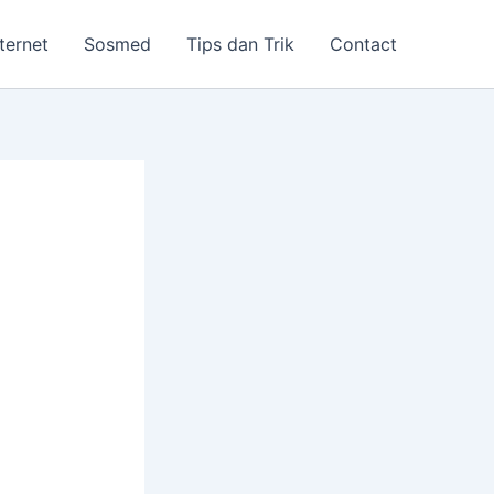
nternet
Sosmed
Tips dan Trik
Contact