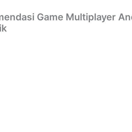
endasi Game Multiplayer An
ik