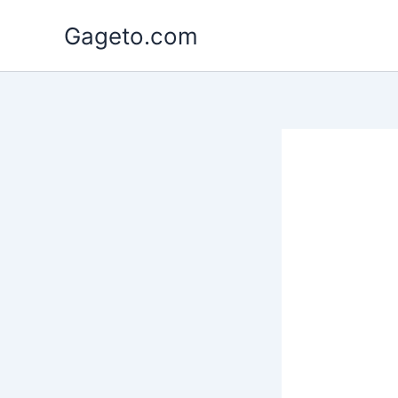
Lewati
Gageto.com
ke
konten