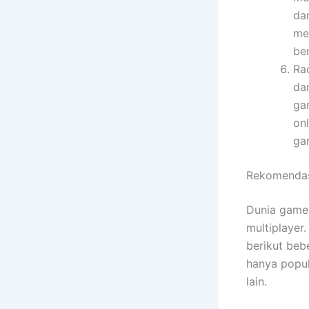
da
me
ber
Ra
da
ga
on
ga
Rekomendas
Dunia game
multiplayer
berikut beb
hanya popul
lain.