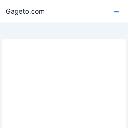
Lewati
Gageto.com
ke
konten