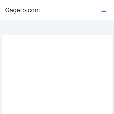
Lewati
Gageto.com
ke
konten