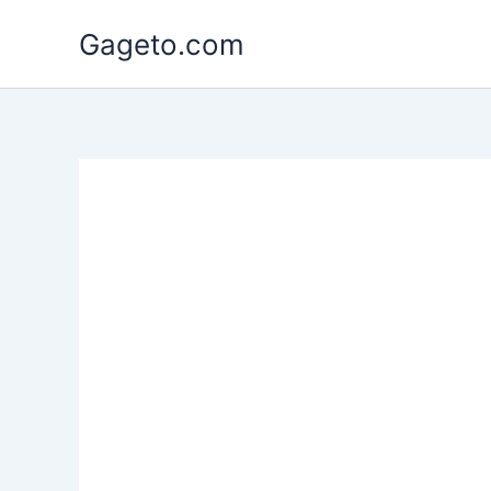
Lewati
Gageto.com
ke
konten