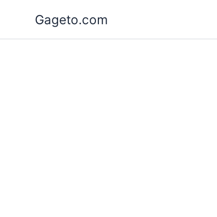
Lewati
Gageto.com
ke
konten