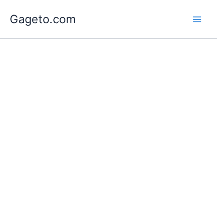
Lewati
Gageto.com
ke
konten