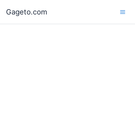
Lewati
Gageto.com
ke
konten