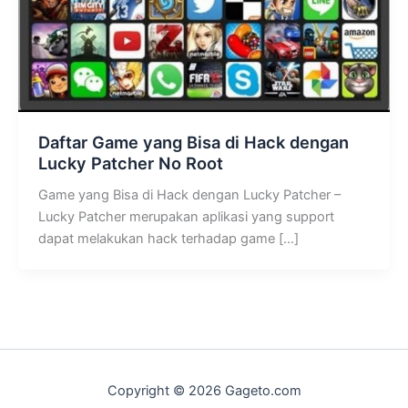
Daftar Game yang Bisa di Hack dengan
Lucky Patcher No Root
Game yang Bisa di Hack dengan Lucky Patcher –
Lucky Patcher merupakan aplikasi yang support
dapat melakukan hack terhadap game […]
Copyright © 2026 Gageto.com