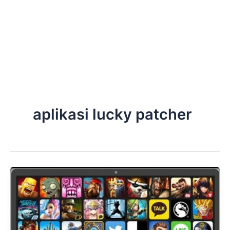
aplikasi lucky patcher