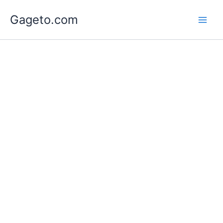
Lewati
Gageto.com
ke
konten