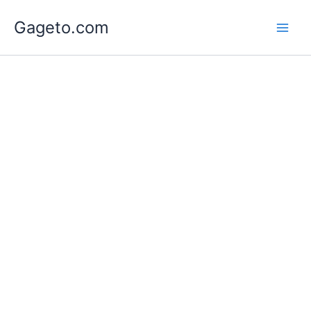
Lewati
Gageto.com
ke
konten