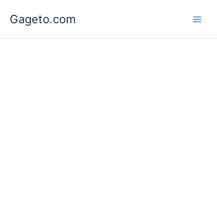
Lewati
Gageto.com
ke
konten