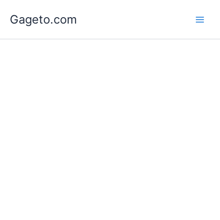
Lewati
Gageto.com
ke
konten