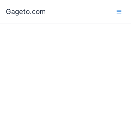
Lewati
Gageto.com
ke
konten