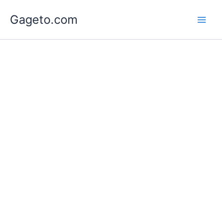
Lewati
Gageto.com
ke
konten