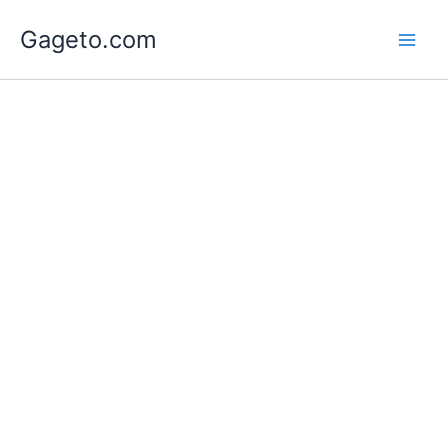
Lewati
Gageto.com
ke
konten