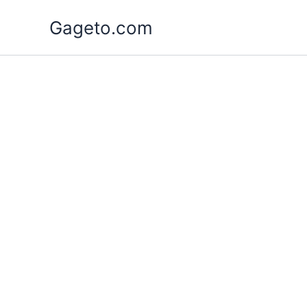
Lewati
Gageto.com
ke
konten